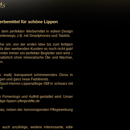
erbemittel für schöne Lippen
 dem perfekten Werbemittel in edlem Design
n unterwegs, z.B. mit Smartphones und Tablets.
e um, von der ersten Idee bis zum fertigen
s für den werbenden Kunden so noch nicht gab!
nder immer ein perfekter Begleiter sein wird –
natürlich ohne mineralische Öle und Wachse,
en.
u. matt); transparent schimmerndes Gloss in
gen und ganz neue Farbtrends.
Sport-Herren-Lippenpflege-Stift in schwarz mit
nt.
Firmenlogo und Auftritt gestaltet wird. Unser
ge-lippen-pflegestifte.de
 das, neben der hervorragenden Pflegewirkung
auch unzählige, weitere interessante, edle