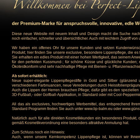
der Premium-Marke für anspruchsvolle, innovative, edle W
Diese neue Website mit neuem Inhalt und Design macht die Suche nach
noch einfacher, schneller und übersichtlicher. Auch mit leichtem Zugriff vo
Wir haben ein offenes Ohr für unsere Kunden und setzen Kundenwünsch
Produkt; hier finden Sie unsere exclusive, besondere Lippenpflege, die e
Sie erhalten ein edles Produkt mit einer hohen Wertigkeit, das seinem Anwe
für den perfekten Kussmund-; für schöne Küsse und glückliche Kunden; 
Ökotestkonform und sehr nachhaltige Pflege mit Bienen- u. Pflanzenwachs
Ab sofort erhältlich:
Neue super-elegante Lippenpflegestifte in Gold und Silber (glänzend 
verschiedenen Farbnuancen, neue Veredelungen durch Heissfolienprägun
Auch die Lippen der Herren brauchen Pflege; dafür gibt es den speziellen 
3D-Fußball,- oder Golfball-Applikation, in Standard oder mit Cool-Peppermi
All das als exclusives, hochwertiges Werbemittel, das entsprechend Ihrem 
Standard Programm finden Sie auch unter
www.lip-balm.eu
oder
www.günsti
Natürlich auch für alle direkten Kosmetikkunden ein besonderes Produkt,
gemäß Kosmetikverordnung eine besonders attraktive Anmutung hat.
Zum Schluss noch ein Hinweis:
Auch, wenn unsere Kernkompetenz Lippenpflege ist, können wir Ihnen 