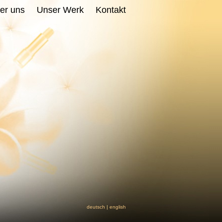
er uns
Unser Werk
Kontakt
deutsch
|
english