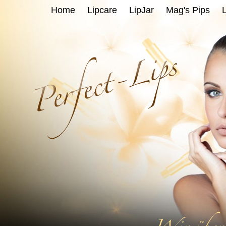
Home
Lipcare
LipJar
Mag's Pips
L