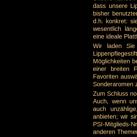
dass unsere Li
bisher benutzte
d.h. konkret: s
wesentlich län
eine ideale Pla
Wir laden Sie
Lippenpflegest
Möglichkeiten be
einer breiten 
Favoriten auswä
Sonderaromen z
Zum Schluss noc
Auch, wenn uns
auch unzählige
anbieten; wir s
PSI-Mitglieds-N
anderen Themen 