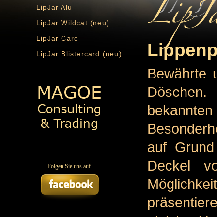
LipJar Alu
LipJar Wildcat (neu)
LipJar Card
Lippenp
LipJar Blistercard (neu)
Bewährte 
Döschen.
bekannten
Besonderhe
auf Grund
Deckel vo
Folgen Sie uns auf
Möglichkei
präsentiere