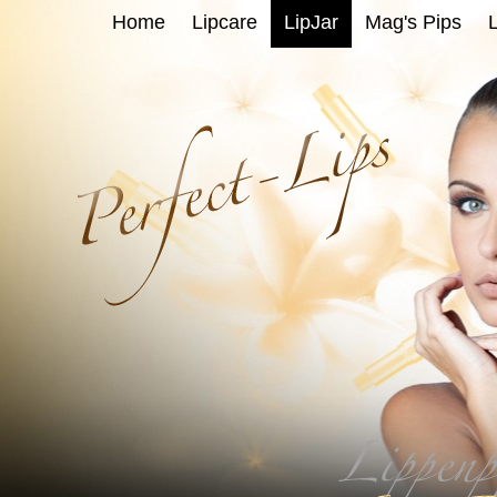
Home
Lipcare
LipJar
Mag's Pips
L