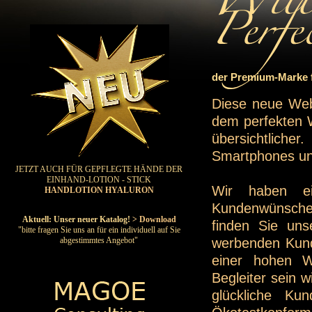
der Premium-Marke f
Diese neue Web
dem perfekten W
übersichtliche
Smartphones un
JETZT AUCH FÜR GEPFLEGTE HÄNDE DER
EINHAND-LOTION - STICK
Wir haben e
HANDLOTION HYALURON
Kundenwünsche 
Aktuell: Unser neuer Katalog!
> Download
finden Sie uns
"bitte fragen Sie uns an für ein individuell auf Sie
werbenden Kunde
abgestimmtes Angebot"
einer hohen W
Begleiter sein 
glückliche Ku