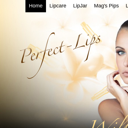
Home
Lipcare
LipJar
Mag's Pips
L