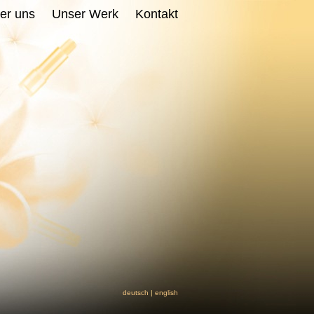
er uns
Unser Werk
Kontakt
deutsch
|
english