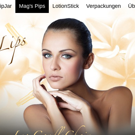
ipJar
Mag's Pips
LotionStick
Verpackungen
Üb