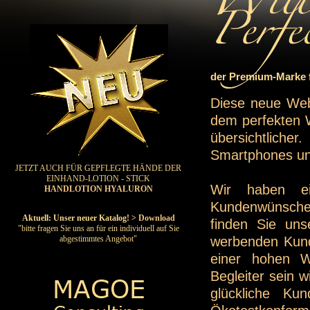
der Premium-Marke f
Diese neue Web
dem perfekten W
übersichtliche
Smartphones un
JETZT AUCH FÜR GEPFLEGTE HÄNDE DER
EINHAND-LOTION - STICK
Wir haben e
HANDLOTION HYALURON
Kundenwünsche 
Aktuell: Unser neuer Katalog!
> Download
finden Sie uns
"bitte fragen Sie uns an für ein individuell auf Sie
werbenden Kunde
abgestimmtes Angebot"
einer hohen W
Begleiter sein 
glückliche Ku