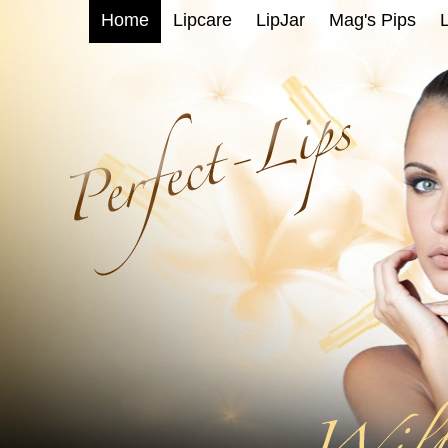
Home
Lipcare
LipJar
Mag's Pips
L